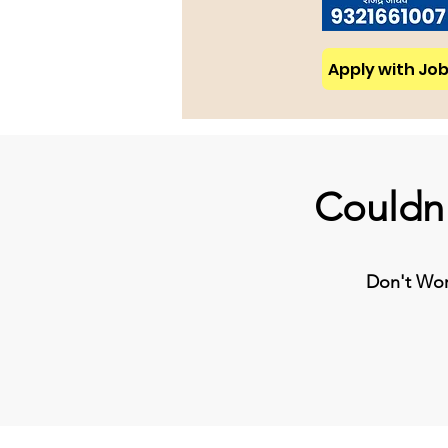
Apply with Job 
Couldn'
Don't Worr