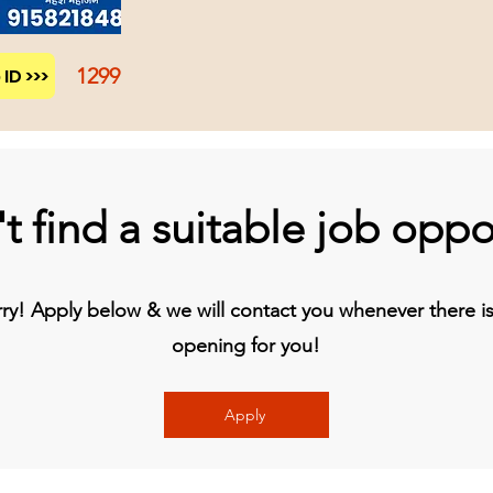
1299
ID >>>
t find a suitable job oppo
y! Apply below & we will contact you whenever there is 
opening for you!
Apply