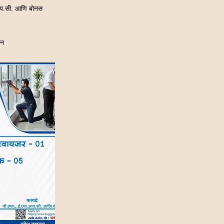
आय.सी. आणि बोनस
जन