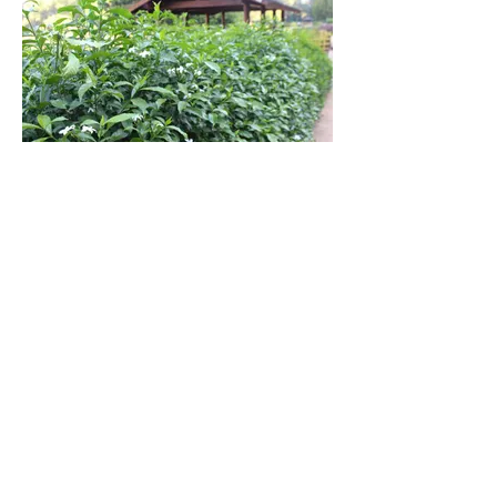
बीव्हीजी हेरिटेज वॉक चे YouTube Video सौजन्य : श्री
संजय बाबर