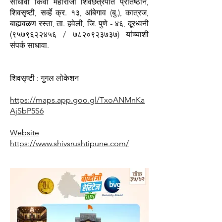
साधावा किंवा महाराजा शिवछत्रपति प्रतिष्ठान,
शिवसृष्टी, सर्व्हे क्र. १३, आंबेगाव (बु.), कात्रज,
बाह्यवळण रस्ता, ता. हवेली, जि. पुणे - ४६, दूरध्वनी
(९५७९६२२४५६ / ७८२०९२३७३७) यांच्याशी
संपर्क साधावा.
शिवसृष्टी : गुगल लोकेशन
https://maps.app.goo.gl/TxoANMnKa
AjSbP5S6
Website
https://www.shivsrushtipune.com/