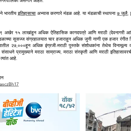
हानगरपालिका असणार आहेत.
ाने भारतीय
इतिहासाचा
अभ्यास करणारे मंडळ आहे. या मंडळाची स्थापना
७ जुलै
,
९ अखेर १५ लाखांहून अधिक ऐतिहासिक कागदपत्रे आणि मराठी (देवनागरी आणि 
डळाच्या सुसज्ज संग्रहालयात चार हजाराहून अधिक जुनी नाणी एक हजार रंगीत 
यातील २७,०००हून अधिक इंग्रजी-मराठी पुस्तके संशोधकांना तेथेच विनामूल्य
 संसाधने प्रामुख्याने मराठा साम्राज्य, मराठा संस्कृती आणि मराठी इतिहासा
त्यांत आहे.
ेशन
NasczBh17