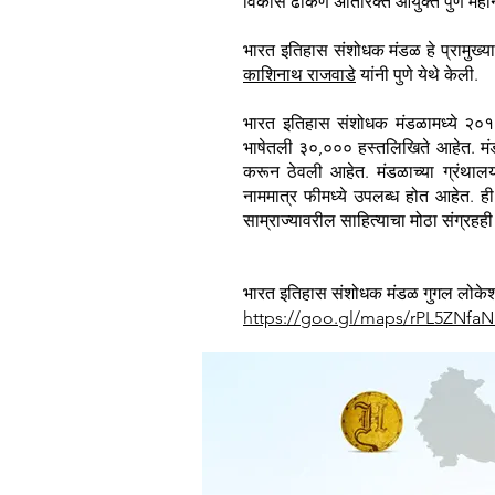
विकास ढाकणे अतिरिक्त आयुक्त पुणे म
भारत इतिहास संशोधक मंडळ हे प्रामुख्य
काशिनाथ राजवाडे
यांनी पुणे येथे केली.
भारत इतिहास संशोधक मंडळामध्ये २०१
भाषेतली ३०,००० हस्तलिखिते आहेत. मं
करून ठेवली आहेत. मंडळाच्या ग्रंथाल
नाममात्र फीमध्ये उपलब्ध होत आहेत. ही
साम्राज्यावरील साहित्याचा मोठा संग्रहही 
भारत इतिहास संशोधक मंडळ गुगल लोक
https://goo.gl/maps/rPL5ZNfa