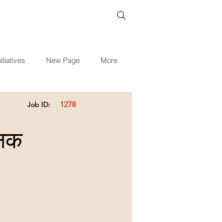
itiatives
New Page
More
1278
Job ID:
्षक