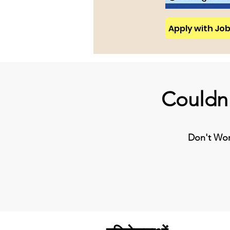
Apply with Job 
Couldn'
Don't Worr