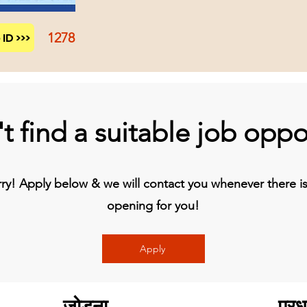
1278
ID >>>
t find a suitable job oppo
y! Apply below & we will contact you whenever there is 
opening for you!
Apply
जोड़ना
प्रध