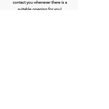
contact you whenever there is a
suitable opening for you!
Apply
प्रधान कार्यालय
बिव्हीजी इंडिया लिमिटेड
चौथी मंजिल, मिडास टॉवर, राजीव गांधी इन्फोटेक पार्क,
हिंजवाड़ी, फेज 1, पुणे - 411057
जोड़ना
+9186250 12233
bvggroup.biz@gmail.com
www.BVGIndia.com